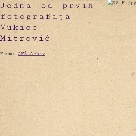
Jedna od prvih
fotografija
Vukice
Mitrović
From:
AFŽ Arhiv