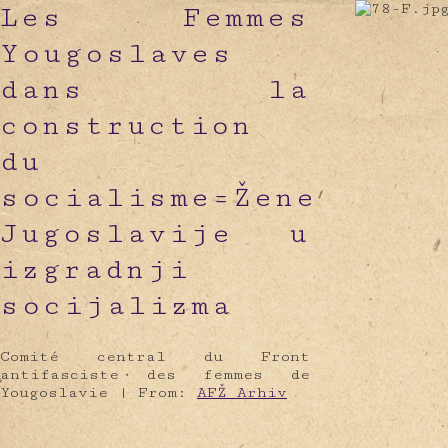
Les Femmes
Yougoslaves
dans la
construction
du
socialisme=Žene
Jugoslavije u
izgradnji
socijalizma
Comité central du Front
antifasciste des femmes de
Yougoslavie |
From:
AFŽ Arhiv