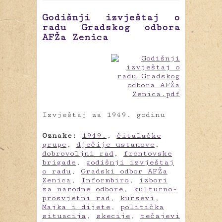
Godišnji izvještaj o
radu Gradskog odbora
AFŽa Zenica
Izvještaj za 1949. godinu
Oznake:
1949.
,
čitalačke
grupe
,
dječije ustanove
,
dobrovoljni rad
,
frontovske
brigade
,
godišnji izvještaj
o radu
,
Gradski odbor AFŽa
Zenica
,
Informbiro
,
izbori
za narodne odbore
,
kulturno-
prosvjetni rad
,
kursevi
,
Majka i dijete
,
politička
situacija
,
skecije
,
tečajevi