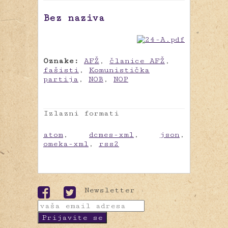
Bez naziva
Oznake:
AFŽ
,
članice AFŽ
,
fašisti
,
Komunistička
partija
,
NOB
,
NOP
Izlazni formati
atom
,
dcmes-xml
,
json
,
omeka-xml
,
rss2
Newsletter